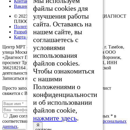
Мы используем
Контакты
Вакансии
файлы cookies для
улучшения работы
© 2023 – 2026 г. Центр МРТ-диагностики «ДИАГНОСТ
ПЛЮС». Все права защищены
сайта. Оставаясь на
Политика конфиденциальности
нашем сайте, вы
Разработано в collary.pro
Карта сайта
соглашаетесь с
условиями
Центр МРТ - диагностики «ДИАГНОСТ ПЛЮС», г. Тамбов,
улица Москвовская, д. 14. Услуги предоставляются ООО
использования
«Диагност Плюс» Юридический адрес: 394026, г. Воронеж,
файлов cookies.
проспект Труда, д.67, офис 2. ОГРН 1123668054311, ИНН
3662182164 Лицензия на осуществление медицинской
Чтобы ознакомиться
деятельности №ЛО-68-01-001208 от 14.03.2019
с нашими
Записаться на приём
Положениями о
Просто заполните контактную форму, наш специалист
конфиденциальности
свяжется с Вами в ближайшее время.
и об использовании
файлов cookie,
Даю согласие на обработку персональных данных *
в
нажмите здесь
.
соответствии с
политикой в области обработки персональных
Я
данных
.
согласен