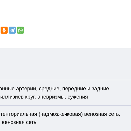
сонные артерии, средние, передние и задние
Виллизиев круг, аневризмы, сужения
атенториальная (надмозжечковая) венозная сеть,
 венозная сеть