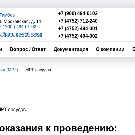
+7 (900) 494-0102
. Тамбов
+7 (4752) 712-240
л. Московская, д. 14
7 ( 900 ) 494-01-02
+7 (4752) 494-001
7 (4752) 494-01-01
ыбрать другой город
+7 (4752) 494-002
7 (4752) 494-01-02
7 (4752) 712 - 240
и
Вопрос / Ответ
Документация
О компании
фия (МРТ)
МРТ сосудов
оказания к проведению: